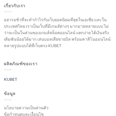
เกี่ยวกับเรา
อย่ารอช้าที่จะทำกำไรกับเว็บยอดนิยมที่สุดในเอเชีย และใน
ประเทศไทย เราเป็นเว็บที่มีเกมส์ต่างๆ มากมายหลายแบบ ไม่
ว่าจะเป็นในส่วนของเกมส์สล็อตออนไลน์ แตกง่าย ได้เงินจริง
เดิมพันน้อยได้มาก เล่นบอลเสียขายบิล พร้อมคาสิโนออนไลน์
หลายรูปแบบได้ที่เว็บตรง KUBET
ผลิตภัณฑ์ของเรา
KUBET
ข้อมูล
นโยบายความเป็นส่วนตัว
ข้อกำหนดและเงื่อนไข