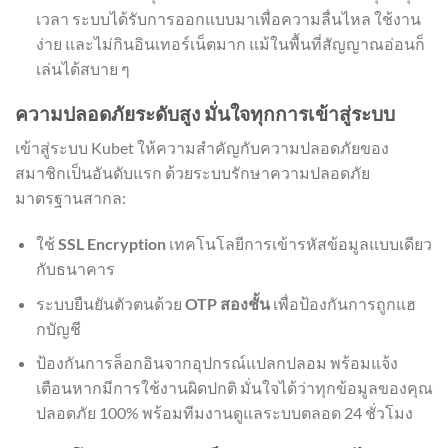
เวลา ระบบได้รับการออกแบบมาเพื่อความลื่นไหล ใช้งาน
ง่าย และไม่กินอินเทอร์เน็ตมาก แม้ในพื้นที่สัญญาณอ่อนก็
เล่นได้สบาย ๆ
ความปลอดภัยระดับสูง มั่นใจทุกการเข้าสู่ระบบ
เข้าสู่ระบบ Kubet ให้ความสำคัญกับความปลอดภัยของ
สมาชิกเป็นอันดับแรก ด้วยระบบรักษาความปลอดภัย
มาตรฐานสากล:
ใช้
SSL Encryption
เทคโนโลยีการเข้ารหัสข้อมูลแบบเดียว
กับธนาคาร
ระบบยืนยันตัวตนด้วย
OTP สองชั้น
เพื่อป้องกันการถูกแฮ
กบัญชี
ป้องกันการล็อกอินจากอุปกรณ์แปลกปลอม พร้อมแจ้ง
เตือนหากมีการใช้งานผิดปกติ มั่นใจได้ว่าทุกข้อมูลของคุณ
ปลอดภัย 100% พร้อมทีมงานดูแลระบบตลอด 24 ชั่วโมง