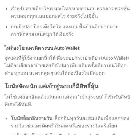
สำหรับสายเสี่ยงโชค หวยไทย หวยฮานอย หวยลาว หวยหุ้น
ครบหมดทุกแบบ ออกผลไว จ่ายจริงไม่มีอั้น
เกมยิงปลา ป๊อกเด้ง ไฮโล และเกมพื้นบ้านอีกมากมาย
กราฟิกสวย เล่นสนุก ได้เงินจริง
ไม่ต้องโยกเครดิต ระบบ Auto Wallet
จุดเด่นที่ผู้ใช้งานยกนิ้วให้ คือระบบกระเป๋าเดียว (Auto Wallet)
ไม่ต้องเสียเวลาย้ายเครดิตไปมา เพียงเติมครั้งเดียว เล่นได้ทุก
ค่าย ทุกเกม สะดวกสุด ๆ เล่นได้ต่อเนื่องไม่มีสะดุด
โบนัสจัดหนัก แค่เข้าสู่ระบบก็มีสิทธิ์ลุ้น
ไม่ใช่แค่ล็อกอินแล้วเล่นเกม แค่คุณ “เข้าสู่ระบบ” ก็เริ่มรับสิทธิ
พิเศษได้ทันที:
โบนัสล็อกอินรายวัน
: ล็อกอินทุกวันสะสมแต้มเพื่อแลกของ
รางวัล เช่น เครดิตฟรี เงินสด หรือของรางวัลพรีเมียม