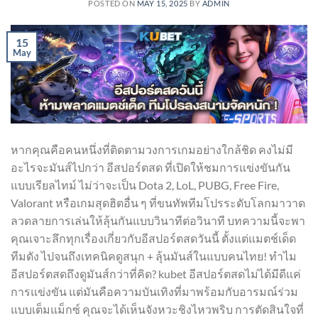
POSTED ON
MAY 15, 2025
BY
ADMIN
15
May
หากคุณคือคนหนึ่งที่ติดตามวงการเกมอย่างใกล้ชิด คงไม่มี
อะไรจะมันส์ไปกว่า อีสปอร์ตสด ที่เปิดให้ชมการแข่งขันกัน
แบบเรียลไทม์ ไม่ว่าจะเป็น Dota 2, LoL, PUBG, Free Fire,
Valorant หรือเกมสุดฮิตอื่น ๆ ที่ขนทัพทีมโปรระดับโลกมาวาด
ลวดลายการเล่นให้ลุ้นกันแบบวินาทีต่อวินาที บทความนี้จะพา
คุณเจาะลึกทุกเรื่องเกี่ยวกับอีสปอร์ตสดวันนี้ ตั้งแต่แมตช์เด็ด
ทีมดัง ไปจนถึงเทคนิคดูสนุก + ลุ้นมันส์ในแบบคนไทย! ทำไม
อีสปอร์ตสดถึงดูมันส์กว่าที่คิด? kubet อีสปอร์ตสดไม่ได้มีดีแค่
การแข่งขัน แต่มันคือความบันเทิงที่มาพร้อมกับอารมณ์ร่วม
แบบเต็มแม็กซ์ คุณจะได้เห็นจังหวะชิงไหวพริบ การตัดสินใจที่