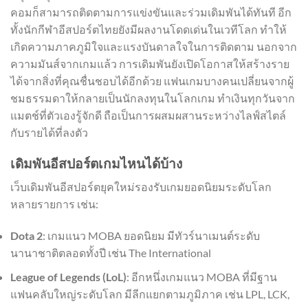
คอมก็สามารถติดตามการแข่งขันและร่วมเดิมพันได้ทันที อีก
ทั้งนักกีฬาอีสปอร์ตไทยยังมีผลงานโดดเด่นในเวทีโลก ทำให้
เกิดความภาคภูมิใจและแรงบันดาลใจในการติดตาม นอกจาก
ความมันส์จากเกมแล้ว การเดิมพันยังเปิดโอกาสให้สร้างราย
ได้จากสิ่งที่คุณชื่นชอบได้อีกด้วย แฟนเกมบางคนเปลี่ยนจากผู้
ชมธรรมดาให้กลายเป็นนักลงทุนในโลกเกม ทำเงินทุกวันจาก
แมตช์ที่ตัวเองรู้จักดี ถือเป็นการผสมผสานระหว่างไลฟ์สไตล์
กับรายได้ที่ลงตัว
เดิมพันอีสปอร์ตเกมไหนได้บ้าง
เว็บเดิมพันอีสปอร์ตยุคใหม่รองรับเกมยอดนิยมระดับโลก
หลายรายการ เช่น:
Dota 2
: เกมแนว MOBA ยอดนิยม มีทัวร์นาเมนต์ระดับ
นานาชาติตลอดทั้งปี เช่น The International
League of Legends (LoL)
: อีกหนึ่งเกมแนว MOBA ที่มีฐาน
แฟนคลับใหญ่ระดับโลก มีลีกแยกตามภูมิภาค เช่น LPL, LCK,