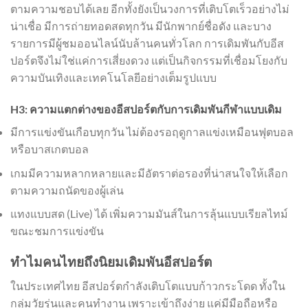
ตามความชอบได้เลย อีกทั้งยังเป็นวงการที่เติบโตเร็วอย่างไม่
น่าเชื่อ มีการถ่ายทอดสดทุกวัน มีนักพากย์ชื่อดัง และบาง
รายการมีผู้ชมออนไลน์นับล้านคนทั่วโลก การเดิมพันกับอีส
ปอร์ตจึงไม่ใช่แค่การเสี่ยงดวง แต่เป็นกิจกรรมที่เชื่อมโยงกับ
ความบันเทิงและเทคโนโลยีอย่างเต็มรูปแบบ
H3: ความแตกต่างของอีสปอร์ตกับการเดิมพันกีฬาแบบเดิม
มีการแข่งขันเกือบทุกวัน ไม่ต้องรอฤดูกาลแข่งเหมือนฟุตบอล
หรือบาสเกตบอล
เกมมีความหลากหลายและมีอัตราต่อรองที่น่าสนใจให้เลือก
ตามความถนัดของผู้เล่น
แทงแบบสด (Live) ได้ เพิ่มความมันส์ในการลุ้นแบบเรียลไทม์
ขณะชมการแข่งขัน
ทำไมคนไทยถึงนิยมเดิมพันอีสปอร์ต
ในประเทศไทย อีสปอร์ตกำลังเติบโตแบบก้าวกระโดด ทั้งใน
กลุ่มวัยรุ่นและคนทำงาน เพราะเข้าถึงง่าย แค่มีมือถือหรือ