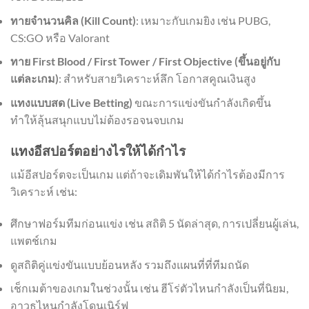
ทายจำนวนคิล (Kill Count)
: เหมาะกับเกมยิง เช่น PUBG,
CS:GO หรือ Valorant
ทาย First Blood / First Tower / First Objective (ขึ้นอยู่กับ
แต่ละเกม)
: สำหรับสายวิเคราะห์ลึก โอกาสคูณเงินสูง
แทงแบบสด (Live Betting)
ขณะการแข่งขันกำลังเกิดขึ้น
ทำให้ลุ้นสนุกแบบไม่ต้องรอจนจบเกม
แทงอีสปอร์ตอย่างไรให้ได้กำไร
แม้อีสปอร์ตจะเป็นเกม แต่ถ้าจะเดิมพันให้ได้กำไรต้องมีการ
วิเคราะห์ เช่น:
ศึกษาฟอร์มทีมก่อนแข่ง เช่น สถิติ 5 นัดล่าสุด, การเปลี่ยนผู้เล่น,
แพตช์เกม
ดูสถิติคู่แข่งขันแบบย้อนหลัง รวมถึงแผนที่ที่ทีมถนัด
เช็กเมต้าของเกมในช่วงนั้น เช่น ฮีโร่ตัวไหนกำลังเป็นที่นิยม,
อาวุธไหนกำลังโดนเนิร์ฟ