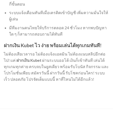
กี่ขั้นตอน
ระบบแจ้งเตือนทันทีเมื่อเครดิตเข้าบัญชี เพิ่มความมั่นใจให้
ผู้เล่น
มีทีมงานคนไทยให้บริการตลอด 24 ชั่วโมง หากพบปัญหา
ใด ๆ ก็สามารถสอบถามได้ทันที
ฝากเงิน Kubet ไว ง่าย พร้อมเล่นได้ทุกเกมทันที!
ไม่ต้องเสียเวลารอ ไม่ต้องแจ้งแอดมิน ไม่ต้องแนบสลิปอีกต่อ
ไป! แค่
ฝากเงิน Kubet
ผ่านระบบออโต้ เงินก็เข้าทันที เล่นได้
ทุกเกมทุกค่าย ครบจบในยูสเดียว พร้อมรับโบนัส กิจกรรม และ
โปรโมชั่นเพียบ สมัครวันนี้ ฝากวันนี้ รับโชคก่อนใคร! ระบบ
เร็ว ปลอดภัย โปรจัดเต็มแบบนี้ หาที่ไหนไม่ได้อีกแล้ว!