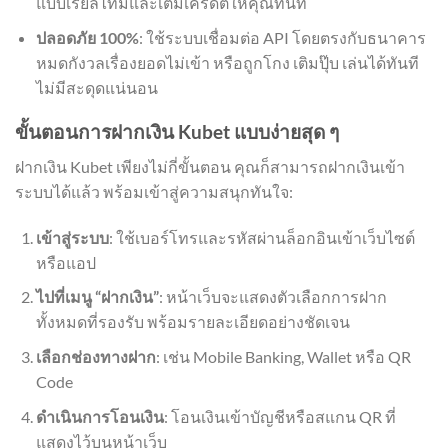
แบบเรียลไทม์และเติมเครดิตให้คุณทันที
ปลอดภัย 100%
: ใช้ระบบเชื่อมต่อ API โดยตรงกับธนาคาร
หมดกังวลเรื่องยอดไม่เข้า หรือถูกโกง เติมปุ๊บ เล่นได้ทันที
ไม่มีสะดุดแน่นอน
ขั้นตอนการฝากเงิน Kubet แบบง่ายสุด ๆ
ฝากเงิน Kubet เพียงไม่กี่ขั้นตอน คุณก็สามารถฝากเงินเข้า
ระบบได้แล้ว พร้อมเข้าสู่ความสนุกทันใจ:
เข้าสู่ระบบ
: ใช้เบอร์โทรและรหัสผ่านล็อกอินเข้าเว็บไซต์
หรือแอป
ไปที่เมนู “ฝากเงิน”
: หน้าเว็บจะแสดงตัวเลือกการฝาก
ทั้งหมดที่รองรับ พร้อมรายละเอียดอย่างชัดเจน
เลือกช่องทางฝาก
: เช่น Mobile Banking, Wallet หรือ QR
Code
ดำเนินการโอนเงิน
: โอนเงินเข้าบัญชีหรือสแกน QR ที่
แสดงไว้บนหน้าเว็บ