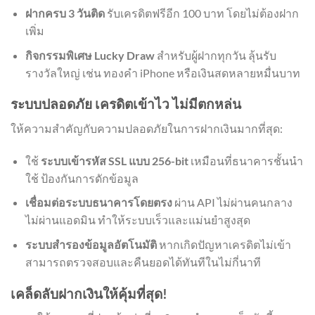
ฝากครบ 3 วันติด
รับเครดิตฟรีอีก 100 บาท โดยไม่ต้องฝาก
เพิ่ม
กิจกรรมพิเศษ Lucky Draw
สำหรับผู้ฝากทุกวัน ลุ้นรับ
รางวัลใหญ่ เช่น ทองคำ iPhone หรือเงินสดหลายหมื่นบาท
ระบบปลอดภัย เครดิตเข้าไว ไม่มีตกหล่น
ให้ความสำคัญกับความปลอดภัยในการฝากเงินมากที่สุด:
ใช้
ระบบเข้ารหัส SSL แบบ 256-bit
เหมือนที่ธนาคารชั้นนำ
ใช้ ป้องกันการดักข้อมูล
เชื่อมต่อระบบธนาคารโดยตรง
ผ่าน API ไม่ผ่านคนกลาง
ไม่ผ่านแอดมิน ทำให้ระบบเร็วและแม่นยำสูงสุด
ระบบสำรองข้อมูลอัตโนมัติ
หากเกิดปัญหาเครดิตไม่เข้า
สามารถตรวจสอบและคืนยอดได้ทันทีในไม่กี่นาที
เคล็ดลับฝากเงินให้คุ้มที่สุด!